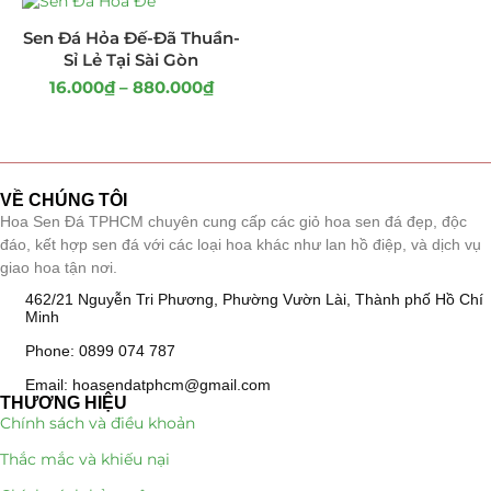
Giá Sỉ Đại Lý
(145)
Sen Đá Hỏa Đế-Đã Thuần-
Sỉ Lẻ Tại Sài Gòn
Cây Sen Đá Giá Sỉ
(137)
16.000
₫
–
880.000
₫
Chậu Sen Đá Mini
(8)
Hồ Điệp và Hoa Sen đá
(289)
VỀ CHÚNG TÔI
Hoa Sen Đá TPHCM chuyên cung cấp các giỏ hoa sen đá đẹp, độc
Lan Hồ Điệp Truyền Thống
(132)
đáo, kết hợp sen đá với các loại hoa khác như lan hồ điệp, và dịch vụ
giao hoa tận nơi.
Lũa Hồ Điệp Sen Đá
(91)
462/21 Nguyễn Tri Phương, Phường Vườn Lài, Thành phố Hồ Chí
Minh
Tiểu Cảnh Lan Sen Đá
(63)
Phone: 0899 074 787
Hoa Ngày Lễ 8/3
(38)
Email: hoasendatphcm@gmail.com
THƯƠNG HIỆU
Chính sách và điều khoản
Hoa Tặng 14/2
(16)
Thắc mắc và khiếu nại
Hoa Tặng 20/10
(33)