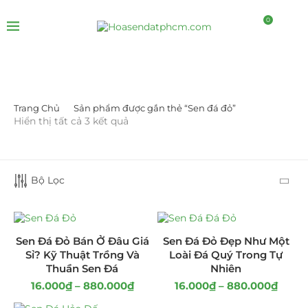
0
Trang Chủ
Sản phẩm được gắn thẻ “Sen đá đỏ”
LỌC BỞI GIÁ
Hiển thị tất cả 3 kết quả
Bộ Lọc
LỌC
Sen Đá Đỏ Bán Ở Đâu Giá
Sen Đá Đỏ Đẹp Như Một
Sỉ? Kỹ Thuật Trồng Và
Loài Đá Quý Trong Tự
Thuần Sen Đá
Nhiên
16.000
₫
–
880.000
₫
16.000
₫
–
880.000
₫
DANH MỤC SẢN PHẨM