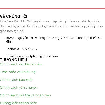
Giá Sỉ Đại Lý
(145)
VỀ CHÚNG TÔI
Cây Sen Đá Giá Sỉ
(137)
Hoa Sen Đá TPHCM chuyên cung cấp các giỏ hoa sen đá đẹp, độc
đáo, kết hợp sen đá với các loại hoa khác như lan hồ điệp, và dịch vụ
Chậu Sen Đá Mini
(8)
giao hoa tận nơi.
462/21 Nguyễn Tri Phương, Phường Vườn Lài, Thành phố Hồ Chí
Hồ Điệp và Hoa Sen đá
(289)
Minh
Phone: 0899 074 787
Lan Hồ Điệp Truyền Thống
(132)
Email: hoasendatphcm@gmail.com
Lũa Hồ Điệp Sen Đá
(91)
THƯƠNG HIỆU
Chính sách và điều khoản
Tiểu Cảnh Lan Sen Đá
(63)
Thắc mắc và khiếu nại
Chính sách bảo mật
Hoa Ngày Lễ 8/3
(38)
Chính sách vận chuyển
Hoa Tặng 14/2
(16)
Chính sách đổi trả và hoàn tiền
Hoa Tặng 20/10
(33)
Hướng dẫn thanh toán