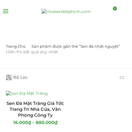
0
Trang Chủ
Sản phẩm được gắn thẻ “Sen đá nhật nguyệt”
LỌC BỞI GIÁ
Hiển thị kết quả duy nhất
Bộ Lọc
LỌC
Sen Đá Mặt Trăng Giá Tốt:
Trang Trí Nhà Cửa, Văn
Phòng Công Ty
16.000
₫
–
880.000
₫
DANH MỤC SẢN PHẨM