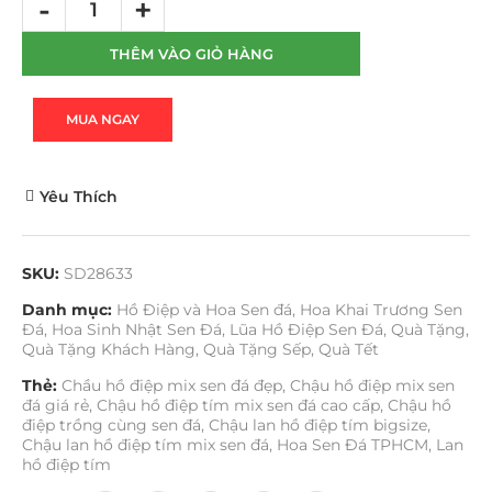
THÊM VÀO GIỎ HÀNG
MUA NGAY
Yêu Thích
SKU:
SD28633
Danh mục:
Hồ Điệp và Hoa Sen đá
,
Hoa Khai Trương Sen
Đá
,
Hoa Sinh Nhật Sen Đá
,
Lũa Hồ Điệp Sen Đá
,
Quà Tặng
,
Quà Tặng Khách Hàng
,
Quà Tặng Sếp
,
Quà Tết
Thẻ:
Chầu hồ điệp mix sen đá đẹp
,
Chậu hồ điệp mix sen
đá giá rẻ
,
Chậu hồ điệp tím mix sen đá cao cấp
,
Chậu hồ
điệp trồng cùng sen đá
,
Chậu lan hồ điệp tím bigsize
,
Chậu lan hồ điệp tím mix sen đá
,
Hoa Sen Đá TPHCM
,
Lan
hồ điệp tím