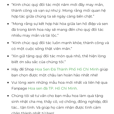
“Kính chúc quý đối tác một năm mới đầy may mắn,
thành công và vạn sự như ý. Mong rằng mối quan hệ
hợp tác giữa chúng ta sẽ ngày càng bền chặt.”
“Mong rằng sự kết hợp hài hòa giữa lan hồ điệp và sen
đá trong bình hoa này sẽ mang đến cho quý đối tác
nhiều may mắn và tài lộc.”
“Kính chúc quý đối tác luôn mạnh khỏe, thành công và
có một cuộc sống thật viên mãn.”
“Xin gửi tặng quý đối tác món quà nhỏ, thể hiện lòng
biết ơn sâu sắc của chúng tôi.”
Hãy để Shop
Hoa Sen Đá Thành Phố Hồ Chí Minh
giúp
bạn chọn được một chậu lan hoàn hảo nhất nhé!
Vui lòng xem những mẫu hoa mới nhất và liên hệ qua
Fanpage
Hoa sen đá TP. Hồ Chí Minh.
Chúng tôi sẽ tư vấn cho bạn mẫu hoa làm quà tặng
sinh nhật cha mẹ, thầy cô, vợ chồng, đồng nghiệp, đối
tác… tận tình. Và giúp họ cảm nhận được tình cảm
chân thành nhất từ bạn!