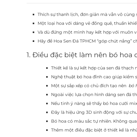
Thích sự thanh lịch, đơn giản mà vẫn vô cùng
Một loại hoa với dáng vẻ đồng quê, thuần khi
Và dù đứng một mình hay kết hợp với muôn vàn
Hãy để Hoa Sen Đá TPHCM “góp chút nắng” ch
1. Điều đặc biệt làm nên bó ho
Thiết kế là sự kết hợp của sen đá thạch n
Nghệ thuật bó hoa đỉnh cao giúp kiểm so
Một sự sắp xếp có chủ đích tạo nên
bó 
Ngoài việc lựa chọn hình dáng sen đá t
Nếu tinh ý nàng sẽ thấy bó hoa cưới mi
Đây là hiệu ứng 3D sinh động với sự ch
Bó hoa có màu sắc tự nhiên. Không qua
Thêm một điều đặc biệt ở thiết kế là n