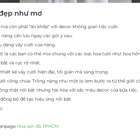
i đẹp như mơ
mà còn phải “ăn khớp” với decor không gian tiệc cưới.
 nàng cần lưu ngay các gợi ý sau:
u dáng váy cưới của nàng.
 là các bạn có thể mix chung với các loại hoa tươi như: hoa hồn
bật và rực rỡ nhất.
iết kế váy cưới hiện đại, tối giản mà sang trọng.
ới công chúa. Trông nàng như một lọ lem bước ra từ thế giới cổ
ông thật nổi bật nhưng hài hòa với sắc màu decor của bữa tiệc.
 đồng bộ để tạo hiệu ứng nổi bật.
o.
a
npage
Hoa sen đá TPHCM.