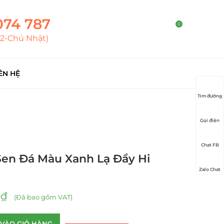
074 787
0
T2-Chủ Nhật)
ÊN HỆ
Tìm đường
Gọi điện
Chat FB
Sen Đá Màu Xanh Lạ Đầy Hi
Zalo Chat
0
₫
(Đã bao gồm VAT)
VÀO GIỎ HÀNG