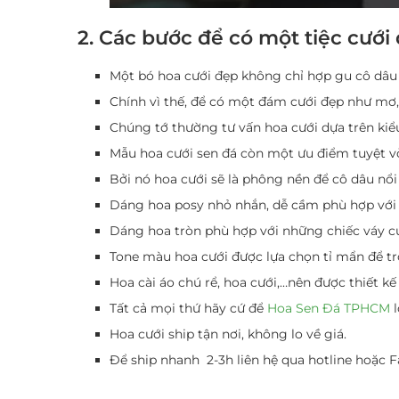
2. Các bước để có một tiệc cướ
Một
bó hoa cưới đẹp
không chỉ hợp gu cô dâu 
Chính vì thế, để có một đám cưới đẹp như mơ,
Chúng tớ thường tư vấn hoa cưới dựa trên kiể
Mẫu hoa cưới sen đá còn một ưu điểm tuyệt vời
Bởi nó hoa cưới sẽ là phông nền để cô dâu nổi 
Dáng hoa posy nhỏ nhắn, dễ cầm phù hợp với th
Dáng hoa tròn phù hợp với những chiếc váy cư
Tone màu hoa cưới được lựa chọn tỉ mẩn để tr
Hoa cài áo chú rể, hoa cưới,…nên được thiết kế
Tất cả mọi thứ hãy cứ để
Hoa Sen Đá TPHCM
l
Hoa cưới ship tận nơi, không lo về giá.
Để ship nhanh 2-3h liên hệ qua hotline hoặc F