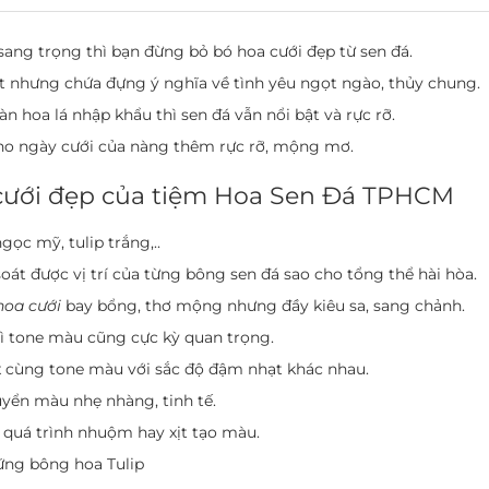
 sang trọng thì bạn đừng bỏ
bó hoa cưới đẹp
từ sen đá.
ết nhưng chứa đựng ý nghĩa về tình yêu ngọt ngào, thủy chung.
 hoa lá nhập khẩu thì sen đá vẫn nổi bật và rực rỡ.
o ngày cưới của nàng thêm rực rỡ, mộng mơ.
a cưới đẹp của tiệm Hoa Sen Đá TPHCM
gọc mỹ, tulip trắng,..
át được vị trí của từng bông sen đá sao cho tổng thể hài hòa.
hoa cưới
bay bổng, thơ mộng nhưng đầy kiêu sa, sang chảnh.
hì tone màu cũng cực kỳ quan trọng.
x cùng tone màu với sắc độ đậm nhạt khác nhau.
uyển màu nhẹ nhàng, tinh tế.
 quá trình nhuộm hay xịt tạo màu.
hững bông hoa Tulip