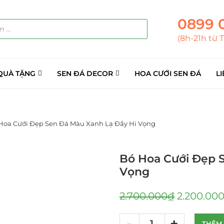
0899 
(8h-21h từ 
QUÀ TẶNG
SEN ĐÁ DECOR
HOA CƯỚI SEN ĐÁ
LI
Hoa Cưới Đẹp Sen Đá Màu Xanh Lạ Đầy Hi Vọng
Bó Hoa Cưới Đẹp 
Vọng
2.700.000
₫
2.200.00
THÊM 