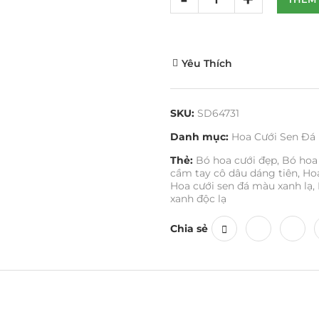
Yêu Thích
SKU:
SD64731
Danh mục:
Hoa Cưới Sen Đá
Thẻ:
Bó hoa cưới đẹp
,
Bó hoa 
cầm tay cô dâu dáng tiên
,
Hoa
Hoa cưới sen đá màu xanh lạ
,
xanh độc lạ
Chia sẻ