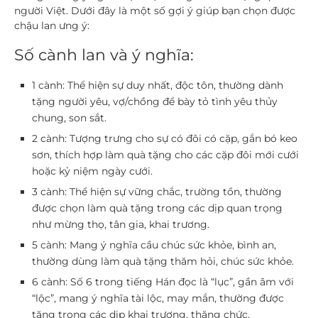
người Việt. Dưới đây là một số gợi ý giúp bạn chọn được
chậu lan ưng ý:
Số cành lan và ý nghĩa:
1 cành
: Thể hiện sự duy nhất, độc tôn, thường dành
tặng người yêu, vợ/chồng để bày tỏ tình yêu thủy
chung, son sắt.
2 cành
: Tượng trưng cho sự có đôi có cặp, gắn bó keo
sơn, thích hợp làm quà tặng cho các cặp đôi mới cưới
hoặc kỷ niệm ngày cưới.
3 cành
: Thể hiện sự vững chắc, trường tồn, thường
được chọn làm quà tặng trong các dịp quan trọng
như mừng thọ, tân gia, khai trương.
5 cành
: Mang ý nghĩa cầu chúc sức khỏe, bình an,
thường dùng làm quà tặng thăm hỏi, chúc sức khỏe.
6 cành
: Số 6 trong tiếng Hán đọc là “lục”, gần âm với
“lộc”, mang ý nghĩa tài lộc, may mắn, thường được
tặng trong các dịp khai trương, thăng chức.