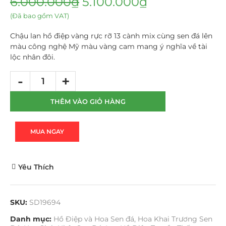
6.000.000
₫
5.100.000
₫
(Đã bao gồm VAT)
Chậu lan hồ điệp vàng rực rỡ 13 cành mix cùng sen đá lên
màu công nghệ Mỹ màu vàng cam mang ý nghĩa về tài
lộc nhân đôi.
THÊM VÀO GIỎ HÀNG
MUA NGAY
Yêu Thích
SKU:
SD19694
Danh mục:
Hồ Điệp và Hoa Sen đá
,
Hoa Khai Trương Sen