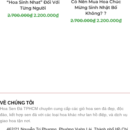
Có Nên Mua Hoa Chúc
“Hoa Sinh Nhat” Đối Với
Mừng Sinh Nhật Bố
Từng Người
Không? ?
2.700.000
₫
2.200.000
₫
2.700.000
₫
2.200.000
₫
VỀ CHÚNG TÔI
Hoa Sen Đá TPHCM chuyên cung cấp các giỏ hoa sen đá đẹp, độc
đáo, kết hợp sen đá với các loại hoa khác như lan hồ điệp, và dịch vụ
giao hoa tận nơi.
462/21 Nguyễn Tri Phương, Phường Vườn Lài, Thành phố Hồ Chí