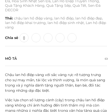
Đá
,
Hoa Sinh Nhật Sen Đá
,
Lan Hồ Điệp Truyền Thống
,
Quà Tặng Khách Hàng
,
Quà Tặng Sếp
,
Quà Tết
,
Sen Đá
DECOR
Thẻ:
chậu lan hồ điệp vàng
,
lan hồ điệp
,
lan hồ điệp đẹp
,
lan hồ điệp khai trương
,
lan hồ điệp sinh nhật
,
Lan hồ điệp
vàng
Chia sẻ
MÔ TẢ
Chậu lan hồ điệp vàng
với sắc vàng rực rỡ tượng trưng
cho sự may mắn, tài lộc và thịnh vượng, là món quà sang
trọng và ý nghĩa dành tặng người thân, bạn bè, đối tác
trong những dịp đặc biệt.
Việc lựa chọn số lượng cành (cây) trong chậu lan hồ điệp
vàng không chỉ ảnh hưởng đến tính thẩm mỹ mà còn
mang những ý nghĩa đặc biệt trong văn hóa tặng quà của