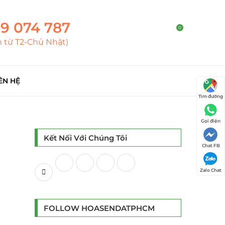
9 074 787
0
h từ T2-Chủ Nhật)
ÊN HỆ
Tìm đường
Gọi điện
Kết Nối Với Chúng Tôi
Chat FB
Zalo Chat
FOLLOW HOASENDATPHCM