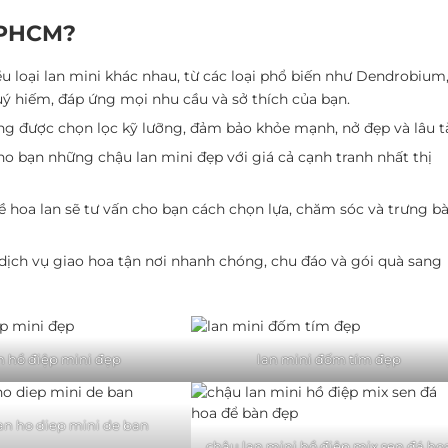
TPHCM?
 loại lan mini khác nhau, từ các loại phổ biến như Dendrobium
quý hiếm, đáp ứng mọi nhu cầu và sở thích của bạn.
ng được chọn lọc kỹ lưỡng, đảm bảo khỏe mạnh, nở đẹp và lâu t
 bạn những chậu lan mini đẹp với giá cả cạnh tranh nhất thị
 hoa lan sẽ tư vấn cho bạn cách chọn lựa, chăm sóc và trưng b
ịch vụ giao hoa tận nơi nhanh chóng, chu đáo và gói quà sang
n hồ điệp mini đẹp
lan mini đốm tím đẹp
an ho diep mini de ban
chậu lan mini hồ điệp mix sen đá ho