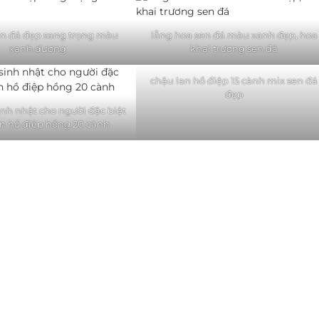
en đá đẹp sang trọng màu
lẵng hoa sen đá màu xanh đẹp, hoa
xanh dương
khai trương sen đá
chậu lan hồ điệp 15 cành mix sen đá
đẹp
inh nhật cho người đặc biệt
an hồ điệp hồng 20 cành