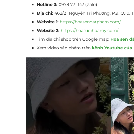
Hotline 3:
0978 771 147 (Zalo)
Địa chỉ:
462/21 Nguyễn Tri Phương, P.9, Q.10,
Website 1:
https://hoasendatphcm.com/
Website 2:
https://hoatuoihoamy.com/
Tìm địa chỉ shop trên Google map:
Hoa sen đ
Xem video sản phẩm trên
kênh Youtube của 