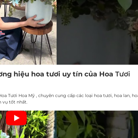
ng hiệu hoa tươi uy tín của Hoa
Tươi
a Tươi Hoa Mỹ , chuyên cung cấp các loại hoa tươi, hoa lan, ho
 vụ tốt nhất.