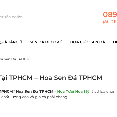
089
(8h-21
QUÀ TẶNG
SEN ĐÁ DECOR
HOA CƯỚI SEN ĐÁ
LI
Hoa Sen Đá TPHCM
n Tại TPHCM – Hoa Sen Đá TPHCM
i TPHCM
?
Hoa Sen Đá TPHCM
–
Hoa Tươi Hoa Mỹ
là sự lựa chọn
 chất lượng cao và giá cả phải chăng.