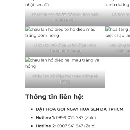
kệ tranh sen đá 3D để bàn, hoa sinh
kệ hoa s
nhật sen đá
chậu lan hồ điệp to hồ điệp màu
hoa tặng s
trắng đốm hồng
chậu l
chậu lan hồ điệp hai màu trắng và
hồng
Thông tin liên hệ:
ĐẶT HOA GỌI NGAY HOA SEN ĐÁ TPHCM
Hotline 1:
0899 074 787 (Zalo)
Hotline 2:
0907 541 847 (Zalo)