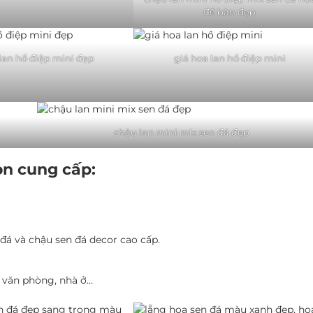
để bàn đẹp
lan hồ điệp mini đẹp
giá hoa lan hồ điệp mini
chậu lan mini mix sen đá đẹp
òn cung cấp:
 đá và chậu sen đá decor cao cấp.
n, văn phòng, nhà ở…