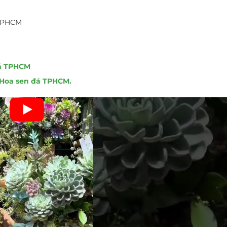
 TPHCM
á TPHCM
Hoa sen đá TPHCM.