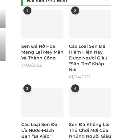
Bài Viết Phổ Biến
1
2
Sen Đá Nở Hoa
Các Loại Sen Đá
Mang Lại May Mắn
Hiếm Hiện Nay
Và Thành Công
Được Người Giàu
“Săn Tìm” Khắp
31/03/2022
Nơi
01/04/2022
3
4
Các Loại Sen Đá
Sen Đá Khổng Lồ:
Ưa Nước-Mách
Thú Chơi Mới Của
Bạn “Bí Kiếp”
Những Người Giàu