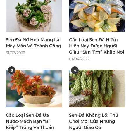
Sen Đá Nở Hoa Mang Lại
Các Loại Sen Đá Hiếm
May Mắn Và Thành Công
Hiện Nay Được Người
Giàu “Săn Tìm” Khắp Nơi
31/03/2022
01/04/2022
3
4
Các Loại Sen Đá Ưa
Sen Đá Khổng Lồ: Thú
Nước-Mách Bạn “Bí
Chơi Mới Của Những
Kiếp” Trồng Và Thuần
Người Giàu Có