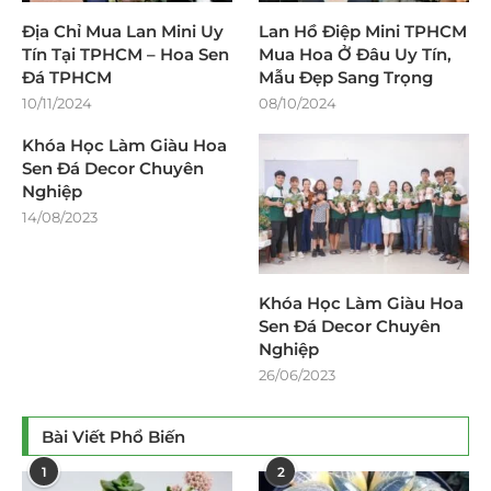
Địa Chỉ Mua Lan Mini Uy
Lan Hồ Điệp Mini TPHCM
Tín Tại TPHCM – Hoa Sen
Mua Hoa Ở Đâu Uy Tín,
Đá TPHCM
Mẫu Đẹp Sang Trọng
10/11/2024
08/10/2024
Khóa Học Làm Giàu Hoa
Sen Đá Decor Chuyên
Nghiệp
14/08/2023
Khóa Học Làm Giàu Hoa
Sen Đá Decor Chuyên
Nghiệp
26/06/2023
Bài Viết Phổ Biến
1
2