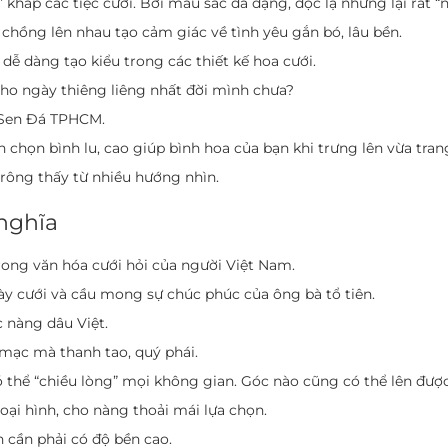
khắp các tiệc cưới. Bởi màu sắc đa dạng, độc lạ nhưng lại rất “
chồng lên nhau tạo cảm giác về tình yêu gắn bó, lâu bền.
dễ dàng tạo kiểu trong các thiết kế hoa cưới.
ho ngày thiêng liêng nhất đời mình chưa?
 Sen Đá TPHCM.
 chọn bình lu, cao giúp bình hoa của bạn khi trưng lên vừa tran
trông thấy từ nhiều hướng nhìn.
nghĩa
rong văn hóa cưới hỏi của người Việt Nam.
ày cưới và cầu mong sự chúc phúc của ông bà tổ tiên.
 nàng dâu Việt.
mạc mà thanh tao, quý phái.
thể “chiều lòng” mọi không gian. Góc nào cũng có thể lên được
oại hình, cho nàng thoải mái lựa chọn.
ên cần phải có độ bền cao.