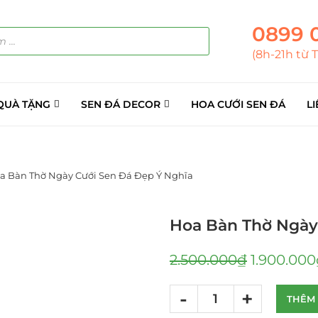
0899 
(8h-21h từ 
QUÀ TẶNG
SEN ĐÁ DECOR
HOA CƯỚI SEN ĐÁ
LI
a Bàn Thờ Ngày Cưới Sen Đá Đẹp Ý Nghĩa
Hoa Bàn Thờ Ngày
2.500.000
₫
1.900.000
THÊM 