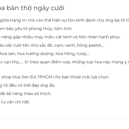
oa bàn thờ ngày cưới
ĩa trang trí mà còn thể hiện sự tôn kính dành cho ông bà tổ ti
m bảo yếu tố phong thủy, tâm linh.
p nàng gặp nhiều may mắn, cát lành và hôn nhân hạnh phúc.
u sắc tươi tắn như sắc đỏ, cam, xanh, hồng pastel,…
 hoa sen, hoa hướng dương, hoa hồng, tulip,…
úc vạn thọ,…. Vì theo quan điểm xưa, những loại hoa này mang ý
ại shop Hoa Sen Đá TPHCM cho bạn thoải mái lựa chọn.
ng tớ đều có thể đáp ứng đủ.
ết kế riêng theo sở thích.
tư vấn chi tiết.