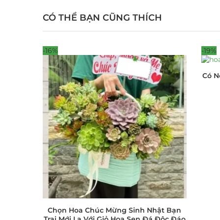
CÓ THỂ BẠN CŨNG THÍCH
-16%
-19%
Có N
Chọn Hoa Chúc Mừng Sinh Nhật Bạn
Trai Mới Lạ Với Giỏ Hoa Sen Đá Độc Đáo