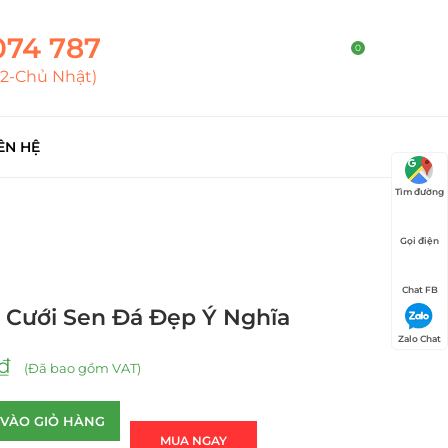
074 787
0
T2-Chủ Nhật)
ÊN HỆ
Tìm đường
Gọi điện
Chat FB
 Cưới Sen Đá Đẹp Ý Nghĩa
Zalo Chat
₫
(Đã bao gồm VAT)
VÀO GIỎ HÀNG
MUA NGAY