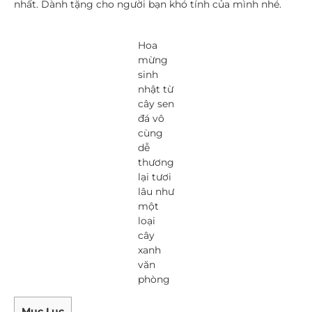
nhất. Dành tặng cho người bạn khó tính của mình nhé.
Hoa
mừng
sinh
nhật từ
cây sen
đá vô
cùng
dễ
thương
lại tươi
lâu như
một
loại
cây
xanh
văn
phòng
Mục Lục