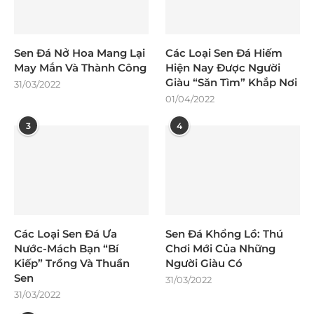
Sen Đá Nở Hoa Mang Lại
Các Loại Sen Đá Hiếm
May Mắn Và Thành Công
Hiện Nay Được Người
Giàu “Săn Tìm” Khắp Nơi
31/03/2022
01/04/2022
3
4
Các Loại Sen Đá Ưa
Sen Đá Khổng Lồ: Thú
Nước-Mách Bạn “Bí
Chơi Mới Của Những
Kiếp” Trồng Và Thuần
Người Giàu Có
Sen
31/03/2022
31/03/2022