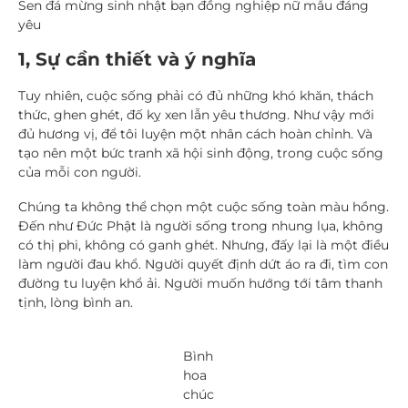
Sen đá mừng sinh nhật bạn đồng nghiệp nữ mẫu đáng
yêu
1, Sự cần thiết và ý nghĩa
Tuy nhiên, cuộc sống phải có đủ những khó khăn, thách
thức, ghen ghét, đố kỵ xen lẫn yêu thương. Như vậy mới
đủ hương vị, để tôi luyện một nhân cách hoàn chỉnh. Và
tạo nên một bức tranh xã hội sinh động, trong cuộc sống
của mỗi con người.
Chúng ta không thể chọn một cuộc sống toàn màu hồng.
Đến như Đức Phật là người sống trong nhung lụa, không
có thị phi, không có ganh ghét. Nhưng, đấy lại là một điều
làm người đau khổ. Người quyết định dứt áo ra đi, tìm con
đường tu luyện khổ ải. Người muốn hướng tới tâm thanh
tịnh, lòng bình an.
Bình
hoa
chúc