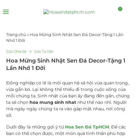
0
Trang chủ
»
Hoa Mừng Sinh Nhật Sen Đá Decor-Tặng 1 Lần
Nhớ 1 Đời
Góc Chia Sẻ
Góc Tư Vấn
Hoa Mừng Sinh Nhật Sen Đá Decor-Tặng 1
Lần Nhớ 1 Đời
Đồng nghiệp có lẽ là mối quan hệ xã hội vừa quan trọng,
vừa gắn bó. Lại không thể thiếu đi trong cuộc sống của
mỗi chúng ta. Sinh nhật của bạn ấy đang đến gần, chúng
ta sẽ chọn
hoa mung sinh nhat
như thế nào nhỉ. Người
mà ngày ngày chúng ta ra vào gặp mặt nhau, nơi công
sở.
Dưới đây là những gợi ý từ
Hoa Sen Đá TpHCM
. Để các
bạn có thể chọn được, một món quà tinh thần phù hợp