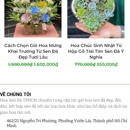
Cách Chọn Giỏ Hoa Mừng
Hoa Chúc Sinh Nhật Từ
Khai Trương Từ Sen Đá
Hộp Gỗ Trái Tim Sen Đá Ý
Đẹp Tươi Lâu
Nghĩa
1.900.000
₫
1.600.000
₫
770.000
₫
550.000
₫
VỀ CHÚNG TÔI
Hoa Sen Đá TPHCM chuyên cung cấp các giỏ hoa sen đá đẹp, độc
đáo, kết hợp sen đá với các loại hoa khác như lan hồ điệp, và dịch vụ
giao hoa tận nơi.
462/21 Nguyễn Tri Phương, Phường Vườn Lài, Thành phố Hồ Chí
Minh