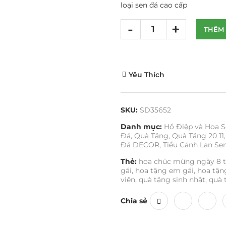
loại sen đá cao cấp
THÊM 
Yêu Thích
SKU:
SD35652
Danh mục:
Hồ Điệp và Hoa S
Đá
,
Quà Tặng
,
Quà Tặng 20 11
,
Đá DECOR
,
Tiểu Cảnh Lan Se
Thẻ:
hoa chúc mừng ngày 8 
gái
,
hoa tặng em gái
,
hoa tặ
viên
,
quà tặng sinh nhật
,
quà 
Chia sẻ