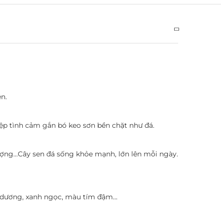
n.
ệp tình cảm gắn bó keo sơn bền chặt như đá.
hượng…Cây sen đá sống khỏe mạnh, lớn lên mỗi ngày.
h dương, xanh ngọc, màu tím đậm…