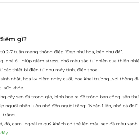
điểm gì?
 từ 2-7 tuần mang thông điệp “Đẹp như hoa, bền như đá”.
g, nhà ở… giúp giảm stress, nhờ màu sắc tự nhiên của thiên nhiê
 các thiết bị điện tử như máy tính, điện thoại…
sinh nhật, hoa kỷ niệm ngày cưới, hoa khai trương…với thông đi
, sức khỏe.
ừng cây sen đá trong giỏ, bình hoa ra để trồng ban công, sân t
úp người nhận luôn nhớ đến người tặng: “Nhận 1 lần, nhớ cả đời”.
, trắng…
lá, đỏ, cam…ngoài ra quý khách có thể lên màu sen đá màu xan
 đây.