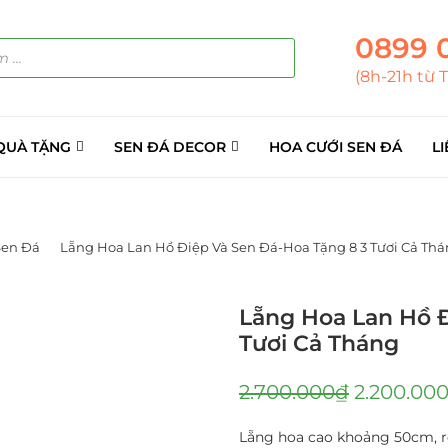
0899 
(8h-21h từ 
QUÀ TẶNG
SEN ĐÁ DECOR
HOA CƯỚI SEN ĐÁ
LI
Sen Đá
Lẵng Hoa Lan Hồ Điệp Và Sen Đá-Hoa Tặng 8 3 Tươi Cả Th
Lẵng Hoa Lan Hồ Đ
Tươi Cả Tháng
2.700.000
₫
2.200.00
Lẵng hoa cao khoảng 50cm, r