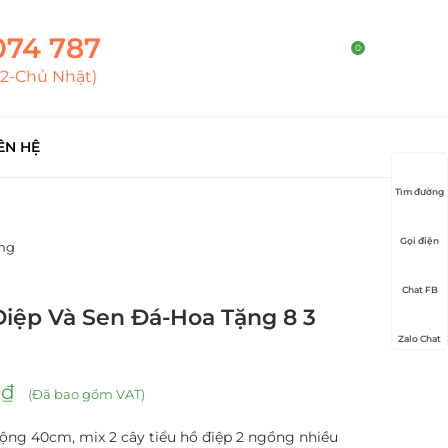
074 787
0
T2-Chủ Nhật)
ÊN HỆ
Tìm đường
Gọi điện
áng
Chat FB
iệp Và Sen Đá-Hoa Tặng 8 3
Zalo Chat
0
₫
(Đã bao gồm VAT)
ộng 40cm, mix 2 cây tiểu hồ điệp 2 ngồng nhiều