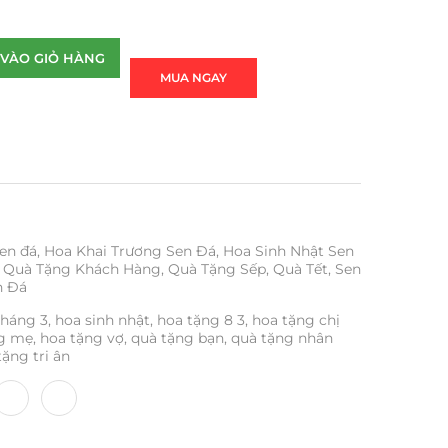
VÀO GIỎ HÀNG
MUA NGAY
en đá
,
Hoa Khai Trương Sen Đá
,
Hoa Sinh Nhật Sen
Quà Tặng Khách Hàng
,
Quà Tặng Sếp
,
Quà Tết
,
Sen
n Đá
tháng 3
,
hoa sinh nhật
,
hoa tặng 8 3
,
hoa tặng chị
ng mẹ
,
hoa tặng vợ
,
quà tặng bạn
,
quà tặng nhân
tặng tri ân