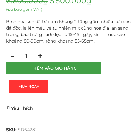
6.600.000
₫
5.500.000
₫
(Đã bao gồm VAT)
Bình hoa sen đá trái tim khủng 2 tầng gồm nhiều loài sen
đá độc, lạ lên màu và tự nhiên mix cùng hoa địa lan sang
trọng, bao trưng tươi đẹp từ 15-45 ngày, kích thước cao
khoảng 80-90cm, rộng khoảng 55-65cm.
THÊM VÀO GIỎ HÀNG
MUA NGAY
Yêu Thích
SKU:
SD64281