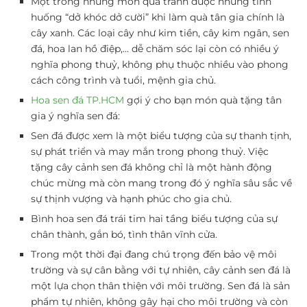
Một trong những món quà tránh được những tình
huống “dở khóc dở cười” khi làm quà tân gia chính là
cây xanh. Các loại cây như kim tiền, cây kim ngân, sen
đá, hoa lan hồ điệp,… dễ chăm sóc lại còn có nhiều ý
nghĩa phong thuỷ, không phụ thuộc nhiều vào phong
cách công trình và tuổi, mệnh gia chủ.
Hoa sen đá TP.HCM
gợi ý cho bạn món quà tặng tân
gia ý nghĩa sen đá:
Sen đá được xem là một biểu tượng của sự thanh tịnh,
sự phát triển và may mắn trong phong thuỷ. Việc
tặng cây cảnh sen đá không chỉ là một hành động
chúc mừng mà còn mang trong đó ý nghĩa sâu sắc về
sự thịnh vượng và hạnh phúc cho gia chủ.
Bình hoa sen đá trái tim hai tầng biểu tượng của sự
chân thành, gắn bó, tình thân vĩnh cửa.
Trong một thời đại đang chú trọng đến bảo vệ môi
trường và sự cân bằng với tự nhiên, cây cảnh sen đá là
một lựa chọn thân thiện với môi trường. Sen đá là sản
phẩm tự nhiên, không gây hại cho môi trường và còn