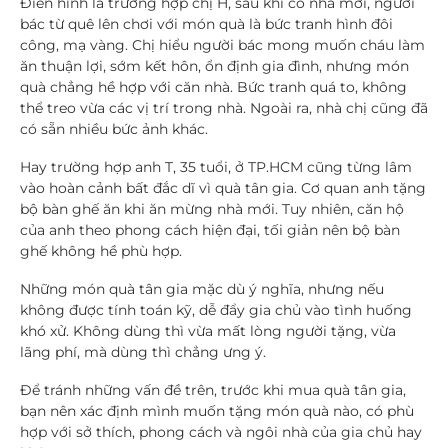
Điển hình là trường hợp chị H, sau khi có nhà mới, người
bác từ quê lên chơi với món quà là bức tranh hình đôi
công, mạ vàng. Chị hiểu người bác mong muốn cháu làm
ăn thuận lợi, sớm kết hôn, ổn định gia đình, nhưng món
quà chẳng hề hợp với căn nhà. Bức tranh quá to, không
thể treo vừa các vị trí trong nhà. Ngoài ra, nhà chị cũng đã
có sẵn nhiều bức ảnh khác.
Hay trường hợp anh T, 35 tuổi, ở TP.HCM cũng từng lâm
vào hoàn cảnh bất đắc dĩ vì quà tân gia. Cơ quan anh tặng
bộ bàn ghế ăn khi ăn mừng nhà mới. Tuy nhiên, căn hộ
của anh theo phong cách hiện đại, tối giản nên bộ bàn
ghế không hề phù hợp.
Những món quà tân gia mặc dù ý nghĩa, nhưng nếu
không được tính toán kỹ, dễ đẩy gia chủ vào tình huống
khó xử. Không dùng thì vừa mất lòng người tặng, vừa
lãng phí, mà dùng thì chẳng ưng ý.
Để tránh những vấn đề trên, trước khi mua quà tân gia,
bạn nên xác định mình muốn tặng món quà nào, có phù
hợp với sở thích, phong cách và ngôi nhà của gia chủ hay