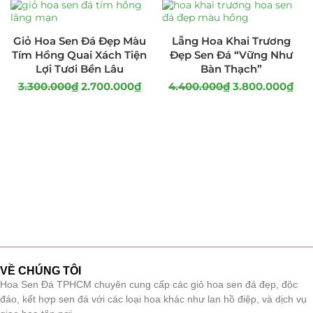
Giỏ Hoa Sen Đá Đẹp Màu
Lẵng Hoa Khai Trương
Tím Hồng Quai Xách Tiện
Đẹp Sen Đá “Vững Như
Lợi Tươi Bền Lâu
Bàn Thạch”
3.300.000
₫
2.700.000
₫
4.400.000
₫
3.800.000
₫
VỀ CHÚNG TÔI
Hoa Sen Đá TPHCM chuyên cung cấp các giỏ hoa sen đá đẹp, độc
đáo, kết hợp sen đá với các loại hoa khác như lan hồ điệp, và dịch vụ