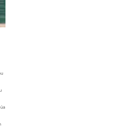
âu
u
của
n