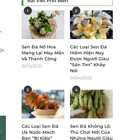
Bài Viết Phổ Biến
1
2
n
Sen Đá Nở Hoa
Các Loại Sen Đá
ột
Mang Lại May Mắn
Hiếm Hiện Nay
Và Thành Công
Được Người Giàu
“Săn Tìm” Khắp
31/03/2022
Nơi
01/04/2022
3
4
Các Loại Sen Đá
Sen Đá Khổng Lồ:
Ưa Nước-Mách
Thú Chơi Mới Của
Bạn “Bí Kiếp”
Những Người Giàu