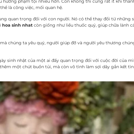
xu hướng phạm tội nhiều hơn. Còn không thì cũng rất ít khi thàn
thể là công việc, mối quan hệ.
cùng quan trọng đối với con người. Nó có thể thay đổi từ những 
hì
hoa sinh nhat
còn giống như liều thuốc quý, giúp chữa lành c
i mà chúng ta yêu quý, người giúp đỡ và người yêu thương chún
gày sinh nhật của một ai đấy quan trọng đối với cuộc đời của m
thêm một chút buồn tủi, mà còn vô tình làm sợi dây gắn kết tì