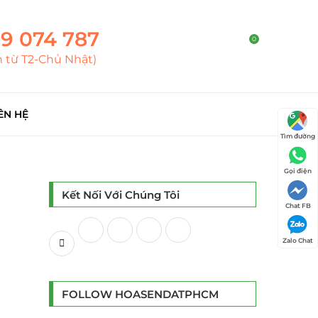
9 074 787
0
h từ T2-Chủ Nhật)
ÊN HỆ
Tìm đường
Gọi điện
Kết Nối Với Chúng Tôi
Chat FB
Zalo Chat
FOLLOW HOASENDATPHCM