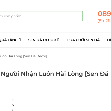
089
(8h-21
QUÀ TẶNG
SEN ĐÁ DECOR
HOA CƯỚI SEN ĐÁ
LI
uôn Hài Lòng [Sen Đá Decor]
 Người Nhận Luôn Hài Lòng [Sen Đá
H
o
a