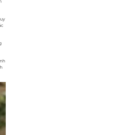
h
suy
ác
g
ình
nh