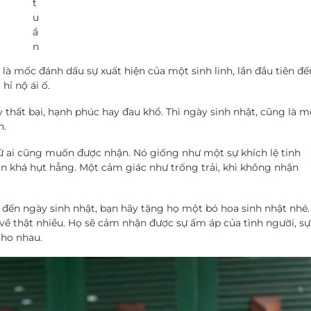
t
u
ầ
n
 là mốc đánh dấu sự xuất hiện của một sinh linh, lần đầu tiên đế
hỉ nộ ái ố.
 thất bại, hạnh phúc hay đau khổ. Thì ngày sinh nhật, cũng là m
h.
ứ ai cũng muốn được nhận. Nó giống như một sự khích lệ tinh
ân khá hụt hẫng. Một cảm giác như trống trải, khi không nhận
ếu đến ngày sinh nhật, bạn hãy tặng họ một bó hoa sinh nhật nhé.
ỗ về thật nhiều. Họ sẽ cảm nhận được sự ấm áp của tình người, sự
ho nhau.