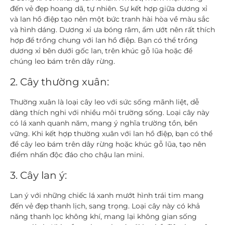
đến vẻ đẹp hoang dã, tự nhiên. Sự kết hợp giữa dương xỉ
và lan hồ điệp tạo nên một bức tranh hài hòa về màu sắc
và hình dáng. Dương xỉ ưa bóng râm, ẩm ướt nên rất thích
hợp để trồng chung với lan hồ điệp. Bạn có thể trồng
dương xỉ bên dưới gốc lan, trên khúc gỗ lũa hoặc để
chúng leo bám trên dây rừng.
2. Cây thường xuân:
Thường xuân là loại cây leo với sức sống mãnh liệt, dễ
dàng thích nghi với nhiều môi trường sống. Loại cây này
có lá xanh quanh năm, mang ý nghĩa trường tồn, bền
vững. Khi kết hợp thường xuân với lan hồ điệp, bạn có thể
để cây leo bám trên dây rừng hoặc khúc gỗ lũa, tạo nên
điểm nhấn độc đáo cho chậu lan mini.
3. Cây lan ý:
Lan ý với những chiếc lá xanh mướt hình trái tim mang
đến vẻ đẹp thanh lịch, sang trọng. Loại cây này có khả
năng thanh lọc không khí, mang lại không gian sống