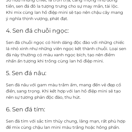
Sở hữu những chiếc lá tròn trịa, căng mọng như đồng
tiền, sen đá đô la tượng trưng cho sự may mắn, tài lộc.
Khi mix cùng lan hồ điệp mini sẽ tạo nên chậu cây mang
ý nghĩa thịnh vượng, phát đạt.
4. Sen đá chuỗi ngọc:
Sen đá chuỗi ngọc có hình dáng độc đáo với những chiếc
lá nhỏ xinh như những viên ngọc kết thành chuỗi. Loại sen
đá này thường có màu xanh ngọc bích, tạo nên điểm
nhấn ấn tượng khi trồng cùng lan hồ điệp mini.
5. Sen đá nâu:
Sen đá nâu với gam màu trầm ấm, mang đến vẻ đẹp cổ
điển, sang trọng. Khi kết hợp với lan hồ điệp mini sẽ tạo
nên sự tương phản độc đáo, thu hút.
6. Sen đá tím:
Sen đá tím với sắc tím thủy chung, lãng mạn, rất phù hợp
để mix cùng chậu lan mini màu trắng hoặc hồng phấn.