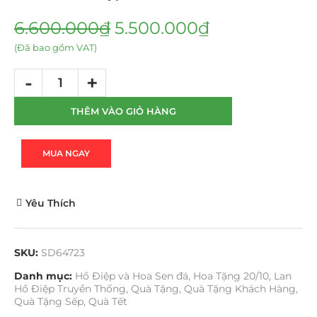
6.600.000
₫
5.500.000
₫
(Đã bao gồm VAT)
THÊM VÀO GIỎ HÀNG
MUA NGAY
Yêu Thích
SKU:
SD64723
Danh mục:
Hồ Điệp và Hoa Sen đá
,
Hoa Tặng 20/10
,
Lan
Hồ Điệp Truyền Thống
,
Quà Tặng
,
Quà Tặng Khách Hàng
,
Quà Tặng Sếp
,
Quà Tết