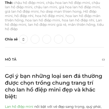
Thẻ:
chậu hồ điệp mini
,
chậu hoa lan hồ điệp mini
,
chậu
lan hồ điệp mini
,
chậu lan mini
,
giá hoa lan hồ điệp mini
,
giá lan hồ điệp mini
,
ho diep man thien hong
,
Hồ điệp
mini
,
hồ điệp nhí
,
hoa hồ điệp mini
,
hoa lan hồ điệp mãn
thiên hồng
,
hoa lan hồ điệp mini
,
hoa lan hồ điệp nhí
,
Lan
hồ điệp mini
,
lan hồ điệp mini giá rẻ
,
mãn thiên hồng
,
tiểu
hồ điệp
Chia sẻ
MÔ TẢ
Gợi ý bạn những loại sen đá thường
được chọn trồng chung trang trí
cho lan hồ điệp mini đẹp và khác
biệt:
Lan hồ điệp mini
nổi bật với vẻ đẹp sang trọng, quý phái,