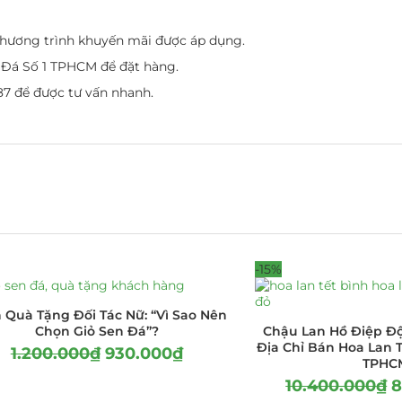
 chương trình khuyến mãi được áp dụng.
 Đá Số 1 TPHCM để đặt hàng.
87 để được tư vấn nhanh.
-15%
 Quà Tặng Đối Tác Nữ: “Vì Sao Nên
Chọn Giỏ Sen Đá”?
Chậu Lan Hồ Điệp Độ
Địa Chỉ Bán Hoa Lan T
1.200.000
₫
930.000
₫
TPHC
10.400.000
₫
8