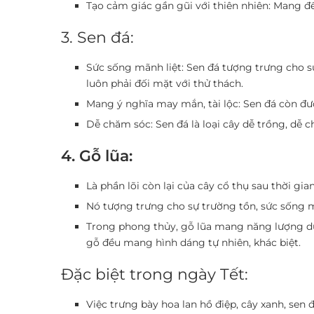
Tạo cảm giác gần gũi với thiên nhiên:
Mang đến
3. Sen đá:
Sức sống mãnh liệt:
Sen đá tượng trưng cho sự
luôn phải đối mặt với thử thách.
Mang ý nghĩa may mắn, tài lộc:
Sen đá còn được
Dễ chăm sóc:
Sen đá là loại cây dễ trồng, dễ 
4. Gỗ lũa:
Là phần lõi còn lại của cây cổ thụ sau thời gia
Nó tượng trưng cho sự trường tồn, sức sống m
Trong phong thủy, gỗ lũa mang năng lượng dươ
gỗ đều mang hình dáng tự nhiên, khác biệt.
Đặc biệt trong ngày Tết:
Việc trưng bày hoa lan hồ điệp, cây xanh, se