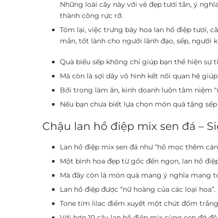
Những loài cây này với vẻ đẹp tươi tắn, ý ng
thành công rực rỡ.
Tóm lại, việc trưng bày hoa lan hồ điệp tươi
mắn, tốt lành cho người lãnh đạo, sếp, người k
Quà biếu sếp
không chỉ giúp bạn thể hiện sự 
Mà còn là sợi dây vô hình kết nối quan hệ giú
Bởi trong làm ăn, kinh doanh luôn tâm niệm “n
Nếu bạn chưa biết lựa chọn món quà tặng sếp 
Chậu lan hồ điệp mix sen đá – S
Lan hồ điệp mix sen đá như “hổ mọc thêm cánh
Một bình hoa đẹp từ gốc đến ngọn, lan hồ điệp
Mà đây còn là món quà mang ý nghĩa mang tới
Lan hồ điệp được “nữ hoàng của các loại hoa”.
Tone tím lilac điểm xuyết một chút đốm trắn
Với hơn 10 cây lan hồ điệp mix cùng
sen đá đô 