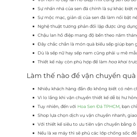
Sự nhấn nhá của sen đá chính là sự khác biệt 
Sự mộc mạc, giản dị của sen đá làm nổi bật nét
Nghệ thuật tương phản đối lập được ứng dụng t
Chậu lan hồ điệp mang độ bền theo năm tháng, 
Đây chắc chắn là món
quà biếu sếp
giúp bạn g
Dù là sếp nữ hay sếp nam cũng phải u mê mẫu
Thiết kế này còn phù hợp để làm
hoa khai trư
Làm thế nào để vận chuyển quà 
Nhiều khách hàng đắn đo không biết có nên 
Vì lo lắng khi vận chuyển thiết kế dễ bị hư hỏn
Tuy nhiên, đến với
Hoa Sen Đá TPHCM
, bạn ch
Shop lựa chọn dịch vụ vận chuyển nhanh, gia
Với thiết kế siêu to ưu tiên vận chuyển bằng 
Nếu là xe máy thì sẽ phủ các lớp chống sốc để