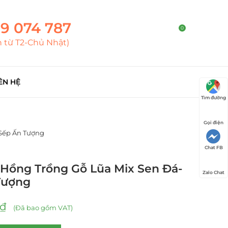
9 074 787
0
h từ T2-Chủ Nhật)
ÊN HỆ
Tìm đường
Gọi điện
Sếp Ấn Tượng
Chat FB
 Hồng Trồng Gỗ Lũa Mix Sen Đá-
Zalo Chat
Tượng
₫
(Đã bao gồm VAT)