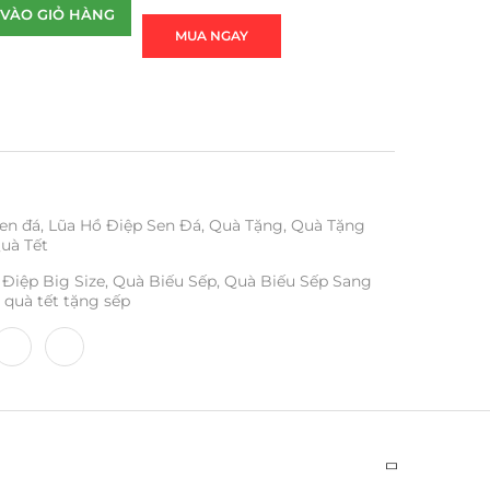
VÀO GIỎ HÀNG
MUA NGAY
en đá
,
Lũa Hồ Điệp Sen Đá
,
Quà Tặng
,
Quà Tặng
uà Tết
Điệp Big Size
,
Quà Biếu Sếp
,
Quà Biếu Sếp Sang
quà tết tặng sếp