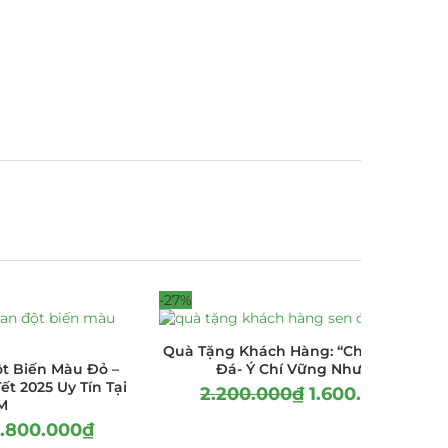
-27%
Quà Tặng Khách Hàng: “Chọn Hoa Sen
t Biến Màu Đỏ –
Đá- Ý Chí Vững Như Đá”
ết 2025 Uy Tín Tại
2.200.000
₫
1.600.000
₫
M
.800.000
₫