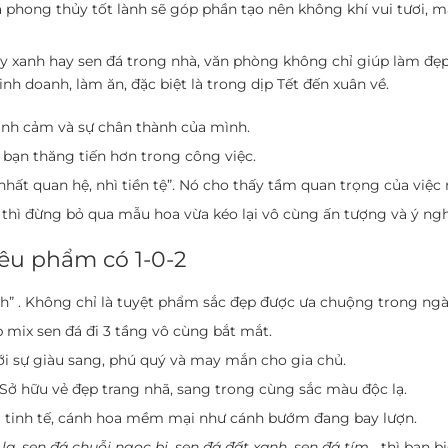
hĩa phong thủy tốt lành sẽ góp phần tạo nên không khí vui tươi
, cây xanh hay sen đá trong nhà, văn phòng không chỉ giúp làm 
inh doanh, làm ăn, đặc biệt là trong dịp Tết đến xuân về.
tình cảm và sự chân thành của mình.
p bạn thăng tiến hơn trong công việc.
hất quan hệ, nhì tiền tệ”. Nó cho thấy tầm quan trọng của việc
thì đừng bỏ qua mẫu hoa vừa kéo lại vô cùng ấn tượng và ý ngh
iêu phẩm có 1-0-2
” . Không chỉ là tuyệt phẩm sắc đẹp được ưa chuộng trong ngà
 mix sen đá đi 3 tầng vô cùng bắt mắt.
 sự giàu sang, phú quý và may mắn cho gia chủ.
 Sở hữu vẻ đẹp trang nhã, sang trong cùng sắc màu độc lạ.
g tinh tế, cánh hoa mềm mại như cánh bướm đang bay lượn.
la, sen đá chuỗi ngọc bi, sen đá đất xanh, sen đá tím,
…thì bạn bi