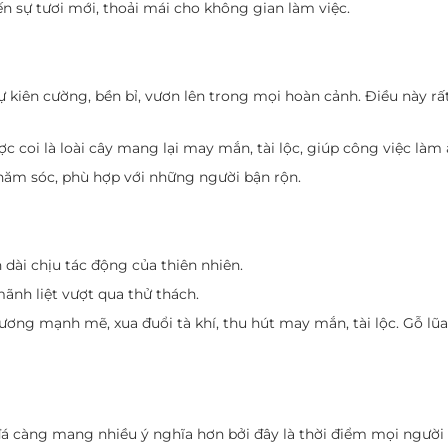
 sự tươi mới, thoải mái cho không gian làm việc.
 kiên cường, bền bỉ, vươn lên trong mọi hoàn cảnh. Điều này rấ
 coi là loài cây mang lại may mắn, tài lộc, giúp công việc làm ă
chăm sóc, phù hợp với những người bận rộn.
n dài chịu tác động của thiên nhiên.
ãnh liệt vượt qua thử thách.
ng mạnh mẽ, xua đuổi tà khí, thu hút may mắn, tài lộc. Gỗ lũa 
n đá càng mang nhiều ý nghĩa hơn bởi đây là thời điểm mọi ngư