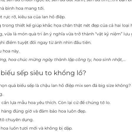
mà bình hoa mang tới.
 rực rỡ, kiêu sa của lan hồ điệp.
rong thiết kế giúp khắc họa chân thật nét đẹp của cả hai loại 
vừa là món quà tri ân ý nghĩa vừa trở thành “vật kỷ niệm” lưu 
hi điểm tuyệt đối ngay từ ánh nhìn đầu tiên.
 hoa này.
ơng, hoa chúc mừng ngày thành lập công ty, hoa sinh nhật,
…
biếu sếp siêu to khổng lồ?
chọn
quà biếu sếp
là chậu lan hồ điệp mix sen đá big size không?
g.
ỉ cần lựa mẫu hoa yêu thích. Còn lại cứ để chúng tớ lo.
o hàng đúng giờ và đảm bảo hoa luôn đẹp.
ô tô chuyên dụng.
 hoa luôn tươi mới và không bị dập.