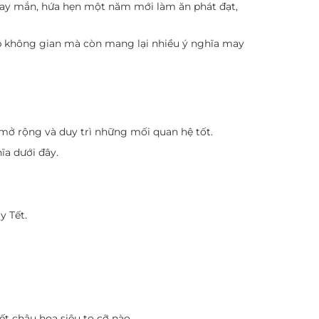
, may mắn, hứa hẹn một năm mới làm ăn phát đạt,
đẹp không gian mà còn mang lại nhiều ý nghĩa may
 mở rộng và duy trì những mối quan hệ tốt.
ĩa dưới đây.
y Tết.
ết chậu hoa siêu to cỡ nào.