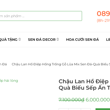
089
(8h-21
QUÀ TẶNG
SEN ĐÁ DECOR
HOA CƯỚI SEN ĐÁ
LI
n Đá
Chậu Lan Hồ Điệp Hồng Trồng Gỗ Lũa Mix Sen Đá-Quà Biếu 
Chậu Lan Hồ Điệp
Quà Biếu Sếp Ấn 
7.100.000
₫
6.000.000