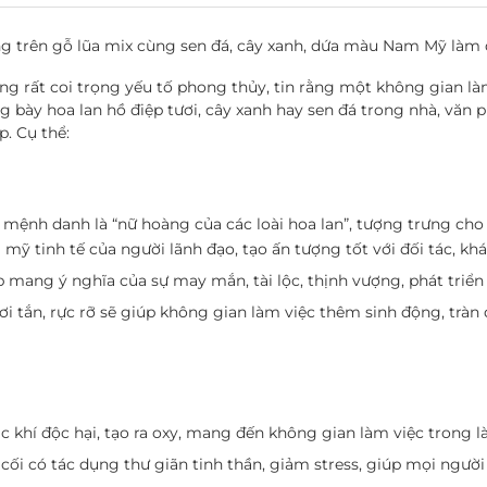
ng trên gỗ lũa mix cùng sen đá, cây xanh, dứa màu Nam Mỹ làm 
g rất coi trọng yếu tố phong thủy, tin rằng một không gian làm v
ng bày hoa lan hồ điệp tươi, cây xanh hay sen đá trong nhà, văn 
p. Cụ thể:
mệnh danh là “nữ hoàng của các loài hoa lan”, tượng trưng cho
mỹ tinh tế của người lãnh đạo, tạo ấn tượng tốt với đối tác, kh
 mang ý nghĩa của sự may mắn, tài lộc, thịnh vượng, phát triển
ơi tắn, rực rỡ sẽ giúp không gian làm việc thêm sinh động, trà
 khí độc hại, tạo ra oxy, mang đến không gian làm việc trong l
ối có tác dụng thư giãn tinh thần, giảm stress, giúp mọi người