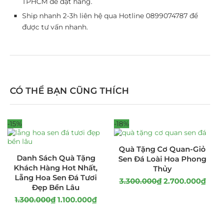
TPHCM để đặt hàng.
Ship nhanh 2-3h liên hệ qua Hotline 0899074787 để
được tư vấn nhanh.
CÓ THỂ BẠN CŨNG THÍCH
-15%
-18%
Quà Tặng Cơ Quan-Giỏ
Danh Sách Quà Tặng
Sen Đá Loài Hoa Phong
Khách Hàng Hot Nhất,
Thủy
Lẵng Hoa Sen Đá Tươi
3.300.000
₫
2.700.000
₫
Đẹp Bền Lâu
1.300.000
₫
1.100.000
₫