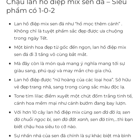
Chậu lan hồ điệp mix sen đá – Siêu
phẩm có 1-0-2
Lan hồ điệp mix sen đá như “hổ mọc thêm cánh” .
Không chỉ là tuyệt phẩm sắc đẹp được ưa chuộng
trong ngày Tết.
Một bình hoa đẹp từ gốc đến ngọn, lan hồ điệp mix
sen đá đi 3 tầng vô cùng bắt mắt.
Mà đây còn là món quà mang ý nghĩa mang tới sự
giàu sang, phú quý và may mắn cho gia chủ.
Lan hồ điệp được “nữ hoàng của các loại hoa”. Sở hữu
vẻ đẹp trang nhã, sang trong cùng sắc màu độc lạ.
Tone tím lilac điểm xuyết một chút đốm trắng tinh tế,
cánh hoa mềm mại như cánh bướm đang bay lượn.
Với hơn 10 cây lan hồ điệp mix cùng
sen đá đô la, sen
đá chuỗi ngọc bi, sen đá đất xanh, sen đá tím,
…thì bạn
biết chậu hoa siêu to cỡ nào.
Sự nhấn nhá của sen đá chính là sự khác biệt mà bình