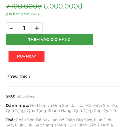
7.100.000
₫
6.000.000
₫
(Đã bao gồm VAT)
THÊM VÀO GIỎ HÀNG
MUA NGAY
Yêu Thích
SKU:
SD56642
Danh mục:
Hồ Điệp và Hoa Sen đá
,
Lũa Hồ Điệp Sen Đá
,
Quà Tặng
,
Quà Tặng Khách Hàng
,
Quà Tặng Sếp
,
Quà Tết
Thẻ:
Chậu Sen Đá Mix Lan Hồ Điệp Big Size
,
Quà Biếu
Sếp
,
Quà Biếu Sếp Sang Trọng
,
Quà Tặng Sếp Ý Nghĩa
,