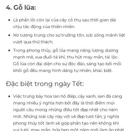
4. Gỗ lũa:
Là phần lõi còn lại của cây cổ thụ sau thời gian dài
chịu tác động của thiên nhiên.
Nó tượng trưng cho sự trường tồn, sức sống mãnh liệt
vượt qua thử thách.
Trong phong thủy, gỗ lũa mang năng lượng dương
mạnh mẽ, xua đuổi tà khí, thu hút may mắn, tài lộc.
Gỗ lũa còn đại diện cho sự độc đáo, sáng tạo bởi mỗi
khối gỗ đều mang hình dáng tự nhiên, khác biệt.
Đặc biệt trong ngày Tết:
Việc trưng bày hoa lan hồ điệp, cây xanh, sen đá càng
mang nhiều ý nghĩa hơn bởi đây là thời điểm mọi
người cầu mong những điều tốt đẹp nhất cho năm
mới. Những loài cây này với vẻ đẹp tươi tắn, ý nghĩa
phong thủy tốt lành sẽ góp phần tạo nên không khí
vui tươi, may mắn, hứa hẹn một năm mới làm ăn phát