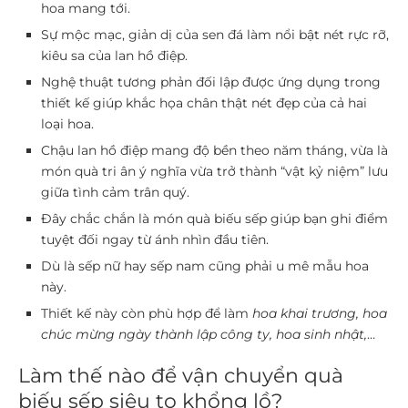
hoa mang tới.
Sự mộc mạc, giản dị của sen đá làm nổi bật nét rực rỡ,
kiêu sa của lan hồ điệp.
Nghệ thuật tương phản đối lập được ứng dụng trong
thiết kế giúp khắc họa chân thật nét đẹp của cả hai
loại hoa.
Chậu lan hồ điệp mang độ bền theo năm tháng, vừa là
món quà tri ân ý nghĩa vừa trở thành “vật kỷ niệm” lưu
giữa tình cảm trân quý.
Đây chắc chắn là món
quà biếu sếp
giúp bạn ghi điểm
tuyệt đối ngay từ ánh nhìn đầu tiên.
Dù là sếp nữ hay sếp nam cũng phải u mê mẫu hoa
này.
Thiết kế này còn phù hợp để làm
hoa khai trương, hoa
chúc mừng ngày thành lập công ty, hoa sinh nhật,
…
Làm thế nào để vận chuyển quà
biếu sếp siêu to khổng lồ?